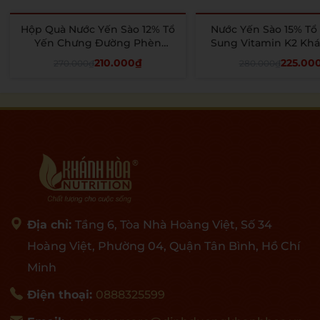
Hộp Quà Nước Yến Sào 12% Tổ
Nước Yến Sào 15% Tổ
- 22%
- 20%
Yến Chưng Đường Phèn
Sung Vitamin K2 Kh
SeaNest - Khánh Hòa Nutrition
Nutrition ( 6 lọ x 1
210.000₫
225.00
270.000₫
280.000₫
- 6 Lọ x 70 ML
Thêm vào giỏ
Thêm vào giỏ
Địa chỉ:
Tầng 6, Tòa Nhà Hoàng Việt, Số 34
Hoàng Việt, Phường 04, Quận Tân Bình, Hồ Chí
Minh
Điện thoại:
0888325599