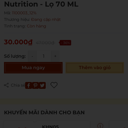
Nutrition - Lọ 70 ML
Mã:
1100003_12%
Thương hiệu:
Đang cập nhật
Tình trạng:
Còn hàng
30.000₫
47.000₫
- 36%
Số lượng:
-
+
Mua ngay
Thêm vào giỏ
Mã giảm giá:
Ngày hết hạn:
Chia sẻ
Điều kiện:
KHUYẾN MÃI DÀNH CHO BẠN
KHN05