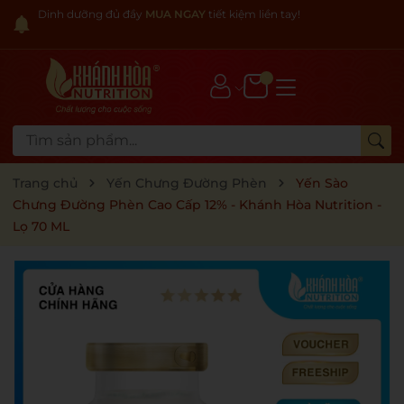
Dinh dưỡng đủ đầy
MUA NGAY
tiết kiệm liền tay!
Trang chủ
Yến Chưng Đường Phèn
Yến Sào
Chưng Đường Phèn Cao Cấp 12% - Khánh Hòa Nutrition -
Lọ 70 ML