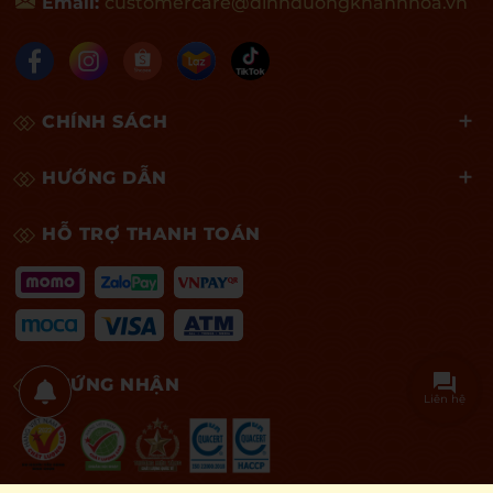
Email:
customercare@dinhduongkhanhhoa.vn
CHÍNH SÁCH
HƯỚNG DẪN
HỖ TRỢ THANH TOÁN
CHỨNG NHẬN
Liên hệ