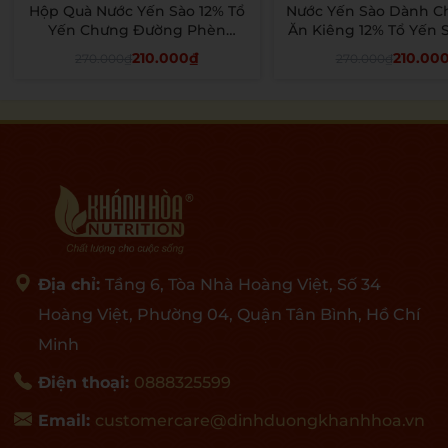
Hộp Quà Nước Yến Sào 12% Tổ
Nước Yến Sào Dành C
- 22%
- 22%
Yến Chưng Đường Phèn
Ăn Kiêng 12% Tổ Yến S
SeaNest - Khánh Hòa Nutrition
Khánh Hòa Nutrition -
210.000₫
210.00
270.000₫
270.000₫
- 6 Lọ x 70 ML
x 70ml
Thêm vào giỏ
Thêm vào giỏ
Địa chỉ:
Tầng 6, Tòa Nhà Hoàng Việt, Số 34
Hoàng Việt, Phường 04, Quận Tân Bình, Hồ Chí
Minh
Điện thoại:
0888325599
Email:
customercare@dinhduongkhanhhoa.vn