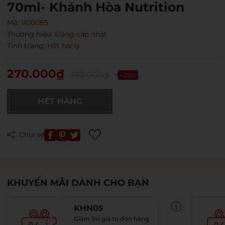
70ml- Khánh Hòa Nutrition
Mã:
1100085
Thương hiệu:
Đang cập nhật
Tình trạng:
Hết hàng
270.000₫
380.000₫
- 29%
HẾT HÀNG
Mã giảm giá:
Chia sẻ
Ngày hết hạn:
Điều kiện:
KHUYẾN MÃI DÀNH CHO BẠN
KHN05
Giảm 5% giá trị đơn hàng