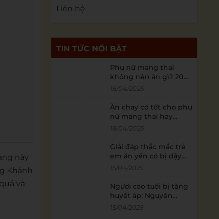
Liên hệ
TIN TỨC NỔI BẬT
Phụ nữ mang thai
không nên ăn gì? 20
loại thực phẩm mẹ bầu
18/04/2025
cần kiêng cữ
Ăn chay có tốt cho phụ
nữ mang thai hay
không?
18/04/2025
Giải đáp thắc mắc trẻ
em ăn yến có bị dậy
rạng này
thì sớm không?
15/04/2025
ỡng Khánh
 quả và
Người cao tuổi bị tăng
huyết áp: Nguyên
nhân và giải pháp
15/04/2025
khắc phục