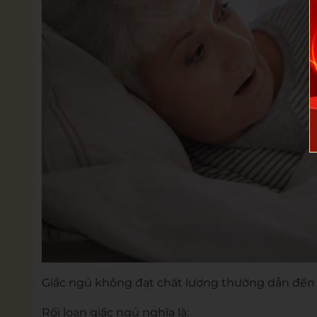
Giấc ngủ không đạt chất lượng thường dẫn đến 
Rối loạn giấc ngủ nghĩa là: