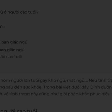
ủ ở người cao tuổi?
uốc
loạn giấc ngủ
oạn giấc ngủ
ời cao tuổi
nhóm người lớn tuổi gây khó ngủ, mất ngủ…. Nếu tình t
ng xấu đến sức khỏe. Trong bài viết dưới dây, Dinh dư
t về tình trạng này cũng như giải pháp khắc phục hiệu
 người cao tuổi