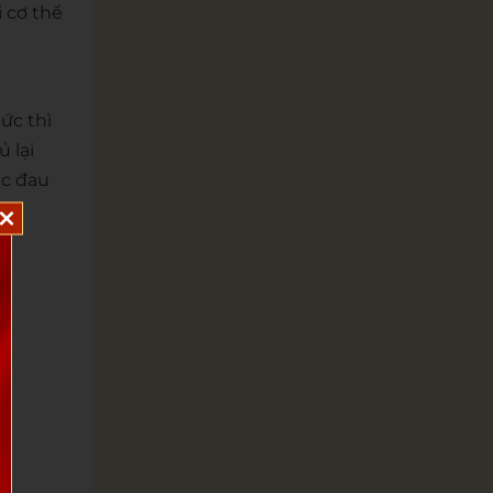
 cơ thể
ức thì
 lại
ặc đau