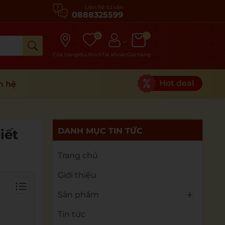
Liên hệ tư vấn
0888325599
0
Cửa hàng
Yêu thích
Tài khoản
Giỏ hàng
Hot deal
n hệ
DANH MỤC TIN TỨC
biết
Trang chủ
Giới thiệu
Sản phẩm
Tin tức