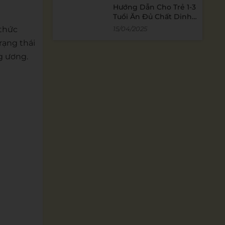
Hướng Dẫn Cho Trẻ 1-3
Tuổi Ăn Đủ Chất Dinh
Dưỡng
 thức
15/04/2025
trạng thái
g ương.