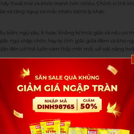
thấy thoải mái và khỏe mạnh hơn nhiều. Chính vì thế khi
ỏe và tăng nguy cơ mắc nhiều bệnh lý khác.
u kiện: ngủ sâu, ít hoặc không bị thức giấc và nếu có th
giấc ngủ chập chờn, hay bị tỉnh giấc giữa đêm và khó ngủ
dẫn đến cơ thể luôn cảm thấy mệt mỏi, uể oải, nặng ho