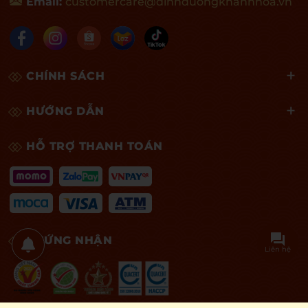
Email:
customercare@dinhduongkhanhhoa.vn
CHÍNH SÁCH
HƯỚNG DẪN
HỖ TRỢ THANH TOÁN
CHỨNG NHẬN
Liên hệ