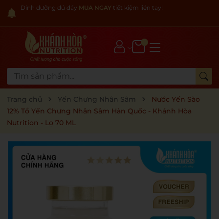
Dinh dưỡng đủ đầy
MUA NGAY
tiết kiệm liền tay!
Trang chủ
Yến Chưng Nhân Sâm
Nước Yến Sào
12% Tổ Yến Chưng Nhân Sâm Hàn Quốc - Khánh Hòa
Nutrition - Lọ 70 ML