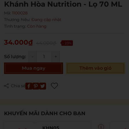
Khánh Hòa Nutrition - Lọ 70 ML
Mã:
1100028
Thương hiệu:
Đang cập nhật
Tình trạng:
Còn hàng
34.000₫
44.000₫
- 23%
Số lượng:
-
+
Mua ngay
Thêm vào giỏ
Mã giảm giá:
Ngày hết hạn:
Chia sẻ
Điều kiện:
KHUYẾN MÃI DÀNH CHO BẠN
KHN05