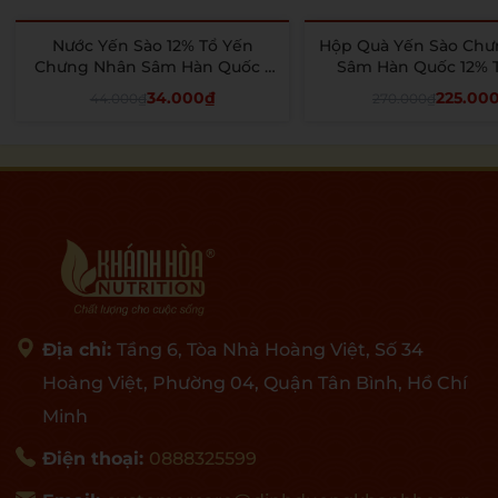
Nước Yến Sào 12% Tổ Yến
Hộp Quà Yến Sào Ch
- 23%
- 17%
Chưng Nhân Sâm Hàn Quốc -
Sâm Hàn Quốc 12% 
Khánh Hòa Nutrition - Lọ 70 ML
Seanest - Khánh Hòa N
34.000₫
225.00
44.000₫
270.000₫
( Hộp 6 lọ x 70m
Thêm vào giỏ
Thêm vào giỏ
Địa chỉ:
Tầng 6, Tòa Nhà Hoàng Việt, Số 34
Hoàng Việt, Phường 04, Quận Tân Bình, Hồ Chí
Minh
Điện thoại:
0888325599