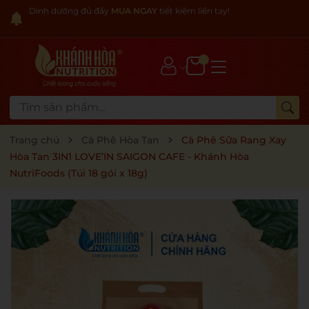
Dinh dưỡng đủ đầy
MUA NGAY
tiết kiệm liền tay!
Trang chủ
Cà Phê Hòa Tan
Cà Phê Sữa Rang Xay
Hòa Tan 3IN1 LOVE’IN SAIGON CAFE - Khánh Hòa
NutriFoods (Túi 18 gói x 18g)