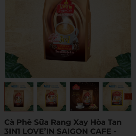
Cà Phê Sữa Rang Xay Hòa Tan
Mã giảm giá:
3IN1 LOVE’IN SAIGON CAFE -