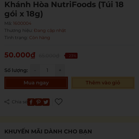
Khánh Hòa NutriFoods (Túi 18
Ngày hết hạn:
gói x 18g)
Điều kiện:
Mã:
1600004
Thương hiệu:
Đang cập nhật
Tình trạng:
Còn hàng
50.000₫
65.000₫
- 23%
Số lượng:
-
+
Mua ngay
Thêm vào giỏ
Chia sẻ
KHUYẾN MÃI DÀNH CHO BẠN