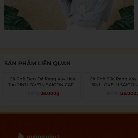
SẢN PHẨM LIÊN QUAN
Cà Phê Đen Đá Rang Xay Hòa
Cà Phê Sữa Rang Xay
- 16%
- 22%
Tan 2IN1 LOVE’IN SAIGON CAFE
3IN1 LOVE’IN SAIGON
- Khánh Hòa Nutrifoods (Hộp 12
Khánh Hòa NutriFoods
38.000₫
35.000
45.000₫
45.000₫
gói x 18g)
gói x 18g)
Thêm vào giỏ
Thêm vào giỏ