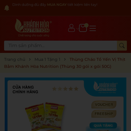
Dinh dưỡng đủ đầy
MUA NGAY
tiết kiệm liền tay!
Trang chủ
Mua 1 Tặng 1
Thùng Cháo Tổ Yến Vị Thịt
Bằm Khánh Hòa Nutrition (Thùng 30 gói x gói 50G)