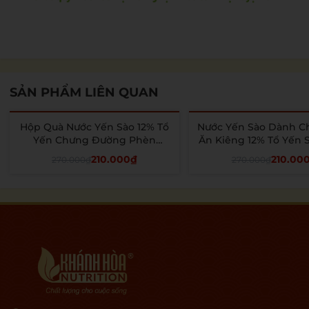
SẢN PHẨM LIÊN QUAN
Hộp Quà Nước Yến Sào 12% Tổ
Nước Yến Sào Dành C
- 22%
- 22%
Yến Chưng Đường Phèn
Ăn Kiêng 12% Tổ Yến S
SeaNest - Khánh Hòa Nutrition
Khánh Hòa Nutrition -
210.000₫
210.00
270.000₫
270.000₫
- 6 Lọ x 70 ML
x 70ml
Thêm vào giỏ
Thêm vào giỏ