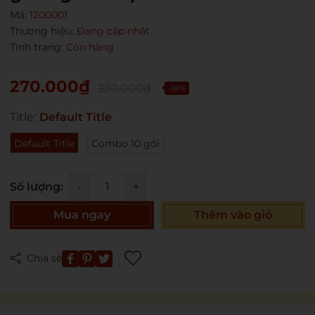
Mã giảm giá:
Mã:
1200001
Thương hiệu:
Đang cập nhật
Ngày hết hạn:
Tình trạng:
Còn hàng
Điều kiện:
270.000₫
330.000₫
-18%
Title:
Default Title
Default Title
Combo 10 gói
Số lượng:
-
+
Mua ngay
Thêm vào giỏ
Chia sẻ