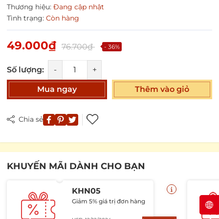
Thương hiệu:
Đang cập nhật
Tình trạng:
Còn hàng
49.000₫
76.700₫
- 36%
Số lượng:
-
+
Mua ngay
Thêm vào giỏ
Chia sẻ
KHUYẾN MÃI DÀNH CHO BẠN
KHN05
Giảm 5% giá trị đơn hàng