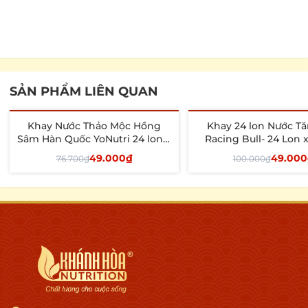
SẢN PHẨM LIÊN QUAN
Khay Nước Thảo Mộc Hồng
Khay 24 lon Nước T
- 36%
Hết hàng
Sâm Hàn Quốc YoNutri 24 lon x
Racing Bull- 2
240ml
49.000₫
49.000
76.700₫
100.000₫
Tùy chọn
Xem chi tiết