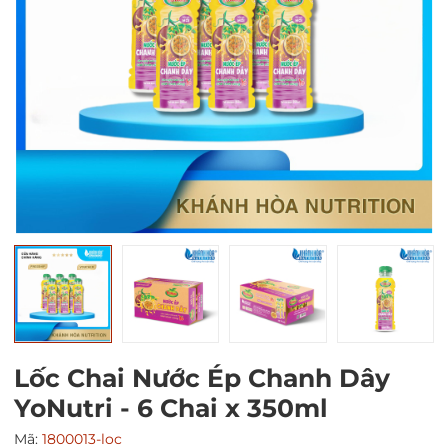
Mã giảm giá:
Ngày hết hạn:
Điều kiện:
Lốc Chai Nước Ép Chanh Dây
YoNutri - 6 Chai x 350ml
Mã:
1800013-loc