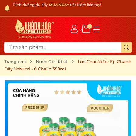
Dinh dưỡng đủ đầy
MUA NGAY
tiết kiệm liền tay!
Trang chủ
Nước Giải Khát
Lốc Chai Nước Ép Chanh
Dây YoNutri - 6 Chai x 350ml