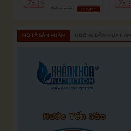
HSD: 12/12/2024
Copy mã
MÔ TẢ SẢN PHẨM
HƯỚNG DẪN MUA HÀ