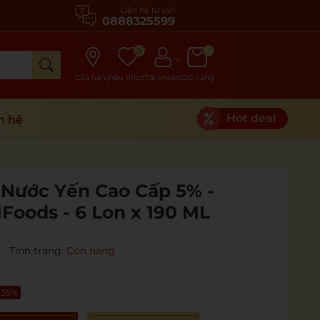
Liên hệ tư vấn
0888325599
0
Cửa hàng
Yêu thích
Tài khoản
Giỏ hàng
Hot deal
n hệ
Nước Yến Cao Cấp 5% -
Foods - 6 Lon x 190 ML
|
Tình trạng:
Còn hàng
 35%