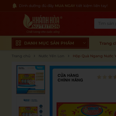
Dinh dưỡng đủ đầy
MUA NGAY
tiết kiệm liền tay!
DANH MỤC SẢN PHẨM
Trang 
Trang chủ
Nước Yến Lon
Hộp Quà Ngang Nước Yế