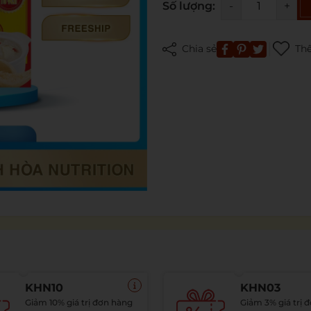
Số lượng:
-
+
Chia sẻ
Thê
Mã giảm giá:
Ngày hết hạn:
Điều kiện:
KHN10
KHN03
Giảm 10% giá trị đơn hàng
Giảm 3% giá trị 