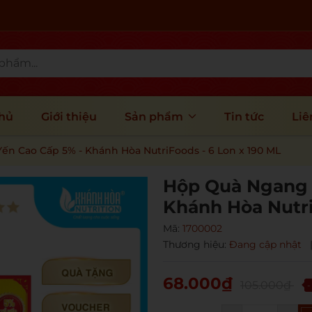
chủ
Giới thiệu
Sản phẩm
Tin tức
Liê
n Cao Cấp 5% - Khánh Hòa NutriFoods - 6 Lon x 190 ML
Hộp Quà Ngang 
Khánh Hòa Nutri
Mã:
1700002
Thương hiệu:
Đang cập nhật
68.000₫
105.000₫
-